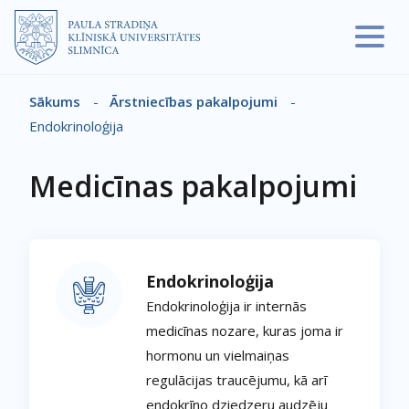
Pārlekt uz galveno saturu
Sākums
-
Ārstniecības pakalpojumi
-
Atpakaļceļš
Endokrinoloģija
Medicīnas pakalpojumi
Endokrinoloģija
Endokrinoloģija ir internās
medicīnas nozare, kuras joma ir
hormonu un vielmaiņas
regulācijas traucējumu, kā arī
endokrīno dziedzeru audzēju