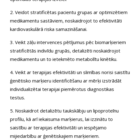
2. Veidot stratificētas pacientu grupas ar optimizētiem
medikamentu sastāviem, noskaidrojot to efektivitāti
kardiovaskulārā riska samazināšanai.
3. Veikt zāļu intervences pētījumus pēc biomarķieriem
stratificētās indivīdu grupās, detalizēti noskaidrojot
medikamentu un to ietekmēto metabolītu kinētiku.
4. Veikt ar terapijas efektivitāti un slimības norisi saistītu
ģenētisko marķieru identificēšanu ar mērķi izstrādāt
individualizētai terapijai piemērotus diagnostikas
testus.
5. Noskaidrot detalizētu taukskābju un lipoproteīnu
profilu, kā arī iekaisuma marķierus, lai izzinātu to
saistību ar terapijas efektivitāti un iespējamo
mijiedarbību ar ģenētiskajiem marķieriem.