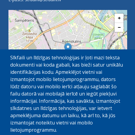
+
−
Sīkfaili un līdzīgas tehnoloģijas ir ļoti mazi teksta
dokumenti vai koda gabali, kas bieži satur unikālu
identifikācijas kodu. Apmeklējot vietni vai
izmantojot mobilo lietojumprogrammu, dators
lūdz datoru vai mobilo ierīci atļauju saglabāt šo
failu datorā vai mobilajā ierīcē un iegūt piekļuvi
OpenStreetMap
1 km
| ©
contributors
informācijai. Informācija, kas savākta, izmantojot
sīkdatnes un līdzīgas tehnoloģijas, var ietvert
apmeklējuma datumu un laiku, kā arī to, kā jūs
izmantojat noteiktu vietni vai mobilo
lietojumprogrammu.