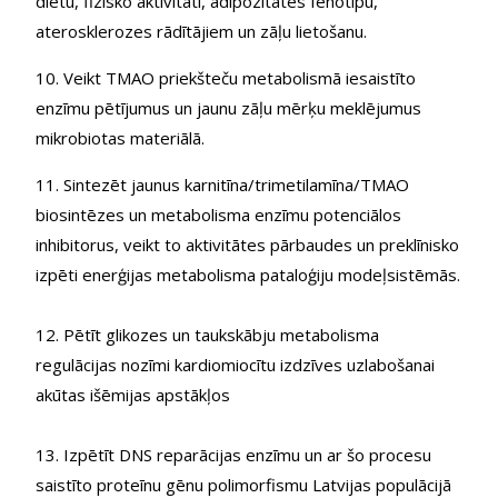
diētu, fizisko aktivitāti, adipozitātes fenotipu,
aterosklerozes rādītājiem un zāļu lietošanu.
10. Veikt TMAO priekšteču metabolismā iesaistīto
enzīmu pētījumus un jaunu zāļu mērķu meklējumus
mikrobiotas materiālā.
11. Sintezēt jaunus karnitīna/trimetilamīna/TMAO
biosintēzes un metabolisma enzīmu potenciālos
inhibitorus, veikt to aktivitātes pārbaudes un preklīnisko
izpēti enerģijas metabolisma pataloģiju modeļsistēmās.
12. Pētīt glikozes un taukskābju metabolisma
regulācijas nozīmi kardiomiocītu izdzīves uzlabošanai
akūtas išēmijas apstākļos
13. Izpētīt DNS reparācijas enzīmu un ar šo procesu
saistīto proteīnu gēnu polimorfismu Latvijas populācijā