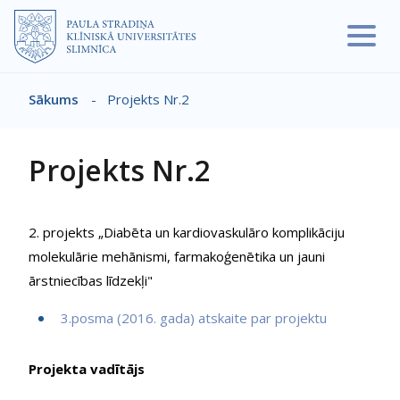
Pārlekt uz galveno saturu
Sākums
-
Projekts Nr.2
Atpakaļceļš
Projekts Nr.2
2. projekts „Diabēta un kardiovaskulāro komplikāciju
molekulārie mehānismi, farmakoģenētika un jauni
ārstniecības līdzekļi"
3.posma (2016. gada) atskaite par projektu
Projekta vadītājs