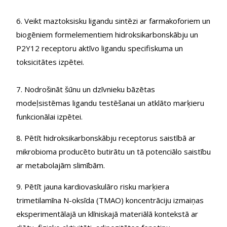
6. Veikt maztoksisku ligandu sintēzi ar farmakoforiem un
biogēniem formelementiem hidroksikarbonskābju un
P2Y12 receptoru aktīvo ligandu specifiskuma un
toksicitātes izpētei.
7. Nodrošināt šūnu un dzīvnieku bāzētas
modeļsistēmas ligandu testēšanai un atklāto marķieru
funkcionālai izpētei.
8. Pētīt hidroksikarbonskābju receptorus saistībā ar
mikrobioma producēto butirātu un tā potenciālo saistību
ar metabolajām slimībām.
9. Pētīt jauna kardiovaskulāro risku marķiera
trimetilamīna N-oksīda (TMAO) koncentrāciju izmaiņas
eksperimentālajā un klīniskajā materiālā kontekstā ar