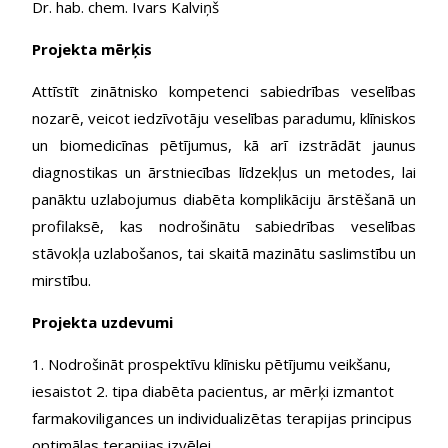
Dr. hab. chem. Ivars Kalviņš
Projekta mērķis
Attīstīt zinātnisko kompetenci sabiedrības veselības
nozarē, veicot iedzīvotāju veselības paradumu, klīniskos
un biomedicīnas pētījumus, kā arī izstrādāt jaunus
diagnostikas un ārstniecības līdzekļus un metodes, lai
panāktu uzlabojumus diabēta komplikāciju ārstēšanā un
profilaksē, kas nodrošinātu sabiedrības veselības
stāvokļa uzlabošanos, tai skaitā mazinātu saslimstību un
mirstību.
Projekta uzdevumi
1. Nodrošināt prospektīvu klīnisku pētījumu veikšanu,
iesaistot 2. tipa diabēta pacientus, ar mērķi izmantot
farmakoviligances un individualizētas terapijas principus
optimālas terapijas izvēlei.